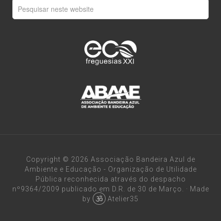
Copyright © 2026 Associação Bandeira Azul de
Ambiente e Educação - Organização de Utilidade
Pública reconhecida através do despacho
nº9364/2009 publicado em D.R. de 30 de Março.
·
Made
by
Atelier35