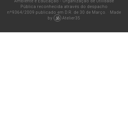
Ambiente e Educação - Organização de Utilidade
Pública reconhecida através do despacho
nº9364/2009 publicado em D.R. de 30 de Março.
·
Made
by
Atelier35