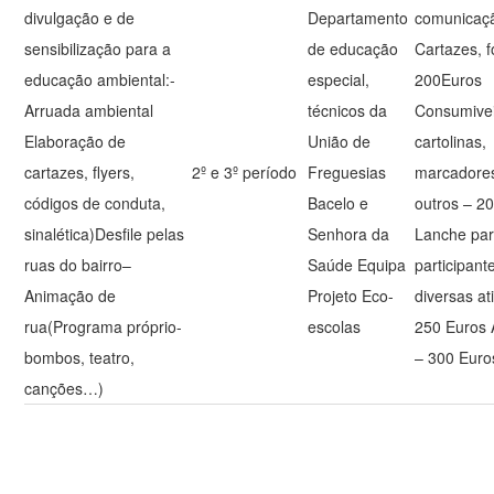
divulgação e de
Departamento
comunicaçã
sensibilização para a
de educação
Cartazes, f
educação ambiental:-
especial,
200Euros
Arruada ambiental
técnicos da
Consumivei
Elaboração de
União de
cartolinas,
cartazes, flyers,
2º e 3º período
Freguesias
marcadores
códigos de conduta,
Bacelo e
outros – 2
sinalética)Desfile pelas
Senhora da
Lanche par
ruas do bairro–
Saúde Equipa
participant
Animação de
Projeto Eco-
diversas at
rua(Programa próprio-
escolas
250 Euros
bombos, teatro,
– 300 Eur
canções…)