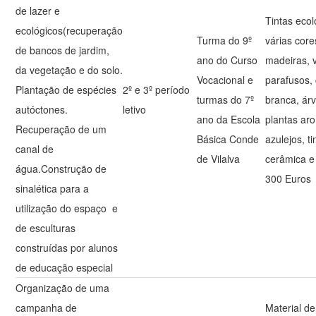
de lazer e
Tintas ecol
ecológicos(recuperação
Turma do 9º
várias core
de bancos de jardim,
ano do Curso
madeiras, v
da vegetação e do solo.
Vocacional e
parafusos, 
Plantação de espécies
2º e 3º período
turmas do 7º
branca, árv
autóctones.
letivo
ano da Escola
plantas ar
Recuperação de um
Básica Conde
azulejos, t
canal de
de Vilalva
cerâmica e
água.Construção de
300 Euros
sinalética para a
utilização do espaço e
de esculturas
construídas por alunos
de educação especial
Organização de uma
campanha de
Material de