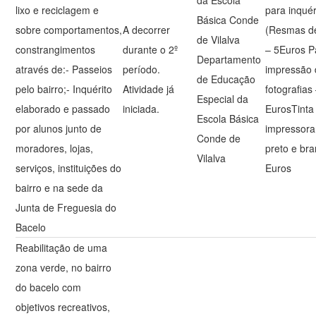
da Escola
lixo e reciclagem e
para inquér
Básica Conde
sobre comportamentos,
A decorrer
(Resmas de
de Vilalva
constrangimentos
durante o 2º
– 5Euros P
Departamento
através de:- Passeios
período.
impressão
de Educação
pelo bairro;- Inquérito
Atividade já
fotografias
Especial da
elaborado e passado
iniciada.
EurosTinta
Escola Básica
por alunos junto de
impressora
Conde de
moradores, lojas,
preto e bra
Vilalva
serviços, instituições do
Euros
bairro e na sede da
Junta de Freguesia do
Bacelo
Reabilitação de uma
zona verde, no bairro
do bacelo com
objetivos recreativos,